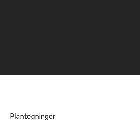
beliggenhet
VISNING
Kontakt megler for visning.
Plantegninger