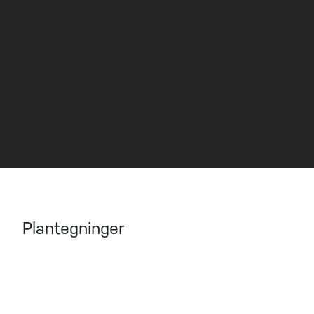
VISNING
Kontakt megler for visning.
Plantegninger