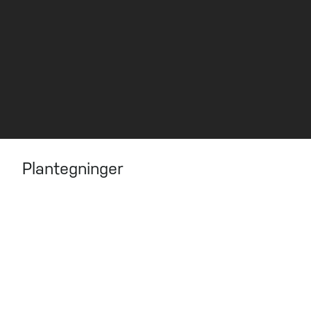
Solgt!
VISNING
Kontakt megler for visning.
Plantegninger