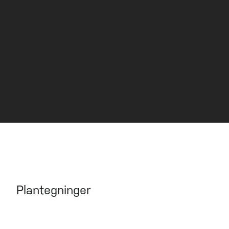
Torvastad
VISNING
Kontakt megler for visning.
Plantegninger