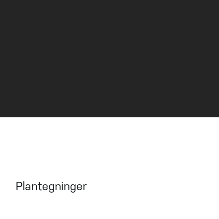
uteområde
VISNING
Kontakt megler for visning.
Plantegninger