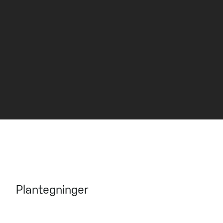
Heis
Solgt!
VISNING
Kontakt megler for visning.
Plantegninger